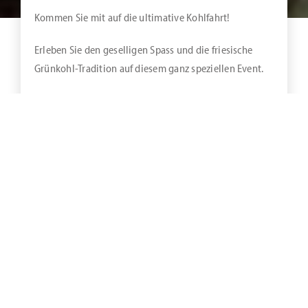
Kommen Sie mit auf die ultimative Kohlfahrt!
Erleben Sie den geselligen Spass und die friesische
Grünkohl-Tradition auf diesem ganz speziellen Event.
Unsere Leistungen:
2 Tage / 1 Übernachtung im komfortablen
Doppelzimmer
1 x ein reichhaltiges Ammerländer
Frühstücksbüffet
1 x Eintritt in das Spielcasino Bad Zwischenahn
Freie Nutzung der Hotelsauna
Teilnahme an der Cocktailkohlfahrt all inclusive
mit reichlich Cocktails, jeder Menge Musik und
Spass und einem 3-Gänge-Kohlfahrt-Menü
sowie Getränken (laut Liste) im benachbarten