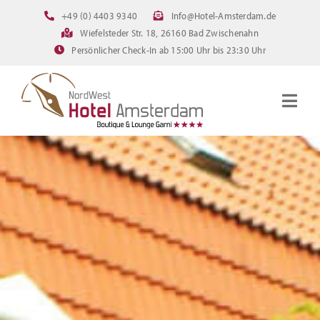
Zum
+49 (0) 4403 9340
Info@Hotel-Amsterdam.de
Inhalt
Wiefelsteder Str. 18, 26160 Bad Zwischenahn
springen
Persönlicher Check-In ab 15:00 Uhr bis 23:30 Uhr
Togg
Navig
Startseite
Zimmer
Angebote
Bilder
FAQ
Online Buchen
Downloads