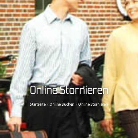
Online Stornieren
Startseite
»
Online Buchen
»
Online Stornieren