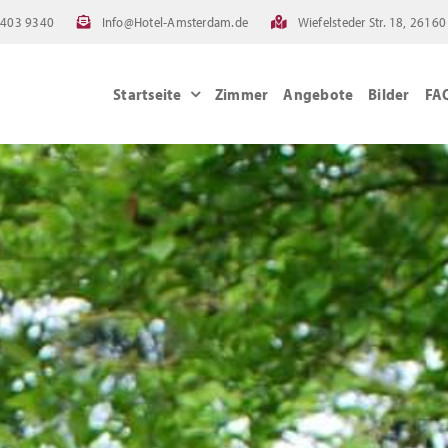
4403 9340
Info@Hotel-Amsterdam.de
Wiefelsteder Str. 18, 261
Startseite
Zimmer
Angebote
Bilder
FA