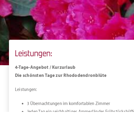
Leistungen:
4-Tage-Angebot / Kurzurlaub
Die schönsten Tage zur Rhododendronblüte
Leistungen:
3 Übernachtungen im komfortablen Zimmer
Jeden Tag ein reichhaltiges Ammerländer Frühstücksbüff
Ein „Aktionscocktail“ am Abend auf unserer Terrasse oder
1 x 3-Gänge Halbpension in einem Zwischenahner Resta