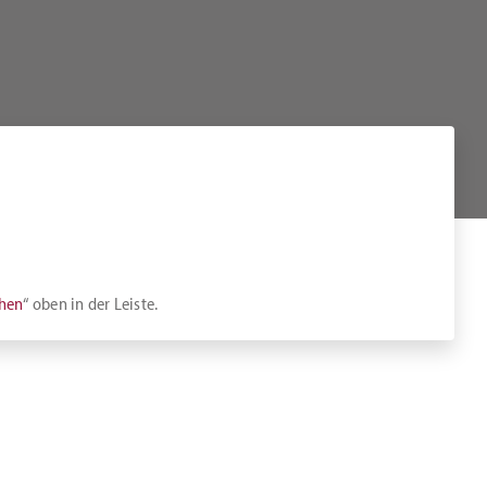
chen
“ oben in der Leiste.
n einen kleinen Aufpreis möglich, sofern Ihr Zimmer nicht für