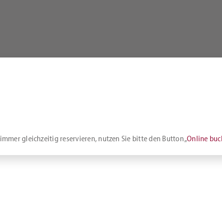
mmer gleichzeitig reservieren, nutzen Sie bitte den Button „
Online bu
Ein späterer Check-out ist nach Rücksprache mit unserer Rezeption gege