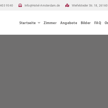
4403 9340
Info@Hotel-Amsterdam.de
Wiefelsteder Str. 18, 261
Startseite
Zimmer
Angebote
Bilder
FAQ
O