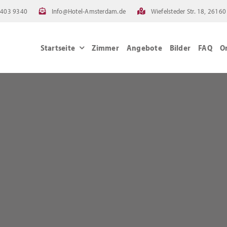
4403 9340
Info@Hotel-Amsterdam.de
Wiefelsteder Str. 18, 261
Startseite
Zimmer
Angebote
Bilder
FAQ
O