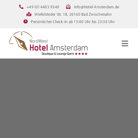
Zum
+49 (0) 4403 9340
Info@Hotel-Amsterdam.de
Inhalt
Wiefelsteder Str. 18, 26160 Bad Zwischenahn
springen
Persönlicher Check-In ab 15:00 Uhr bis 23:30 Uhr
Togg
Navig
Startseite
Zimmer
Angebote
Bilder
FAQ
Online Buchen
Downloads