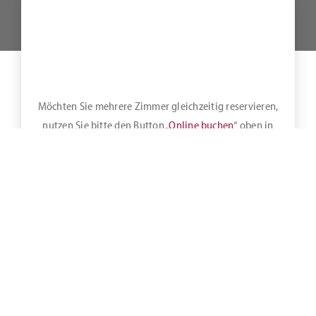
Möchten Sie mehrere Zimmer gleichzeitig reservieren,
nutzen Sie bitte den Button „
Online buchen
“ oben in
der Leiste.
Unsere hoteleigenen Parkplätze für PKW, Anhänger, LKW und
Busse stellen wir Ihnen kostenlos zur Verfügung. Bitte
beachten Sie, dass hierfür keine Reservierung vorgenommen
werden kann.