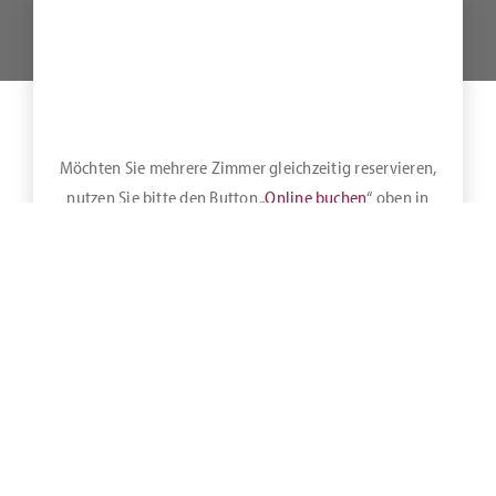
Möchten Sie mehrere Zimmer gleichzeitig reservieren,
nutzen Sie bitte den Button „
Online buchen
“ oben in
der Leiste.
Unsere Rezeption ist generell von 7:00 morgens bis 22:00
abends besetzt. Sollten sie sehr spät oder nachts kommen
bieten wir einen gesonderten Nachteingang. Bitte melden Sie
sich vorher telefonisch.