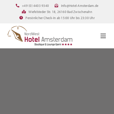
Zum
+49 (0) 4403 9340
Info@Hotel-Amsterdam.de
Inhalt
Wiefelsteder Str. 18, 26160 Bad Zwischenahn
springen
Persönlicher Check-In ab 15:00 Uhr bis 23:30 Uhr
Togg
Navig
Startseite
Zimmer
Angebote
Bilder
FAQ
Online Buchen
Downloads